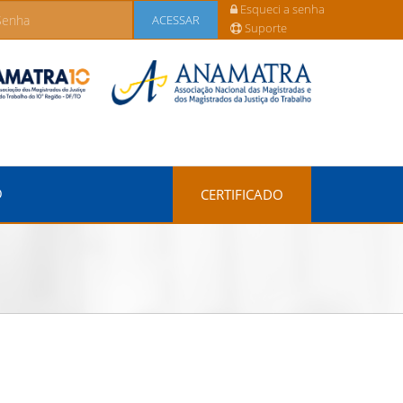
Esqueci a senha
ACESSAR
Suporte
O
CERTIFICADO