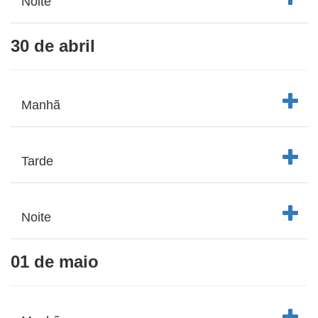
Noite
30 de abril
Clique 
Manhã
Clique 
Tarde
Clique 
Noite
01 de maio
Clique 