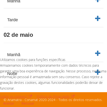
Manhã
Clique 
Tarde
02 de maio
Clique 
Manhã
Utilizamos cookies para funções específicas
Armazenamos cookies temporariamente com dados técnicos para
Clique 
garantir uma boa experiência de navegação. Nesse processo, nenhuma
Noite
informação pessoal é armazenada sem seu consenso. Caso rejeite a
gravação destes cookies, algumas funcionalidades poderão deixar de
funcionar.
Sobre os cookies?
Política de Privacidade
© Anamatra - Conamat 2020-2024 - Todos os direitos reservados.
Aceitar
Recusar