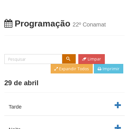
Programação
22º Conamat
Pesquisar
Limpar
Expandir Todos
Imprimir
29 de abril
Clique 
Tarde
Clique 