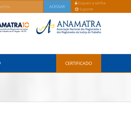
Esqueci a senha
ACESSAR
Suporte
O
CERTIFICADO