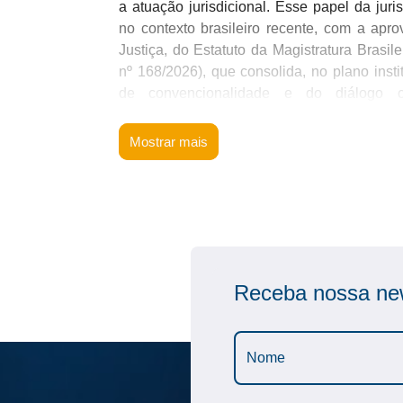
a atuação jurisdicional. Esse papel da jur
no contexto brasileiro recente, com a apr
Justiça, do Estatuto da Magistratura Brasi
nº 168/2026), que consolida, no plano insti
de convencionalidade e do diálogo c
Interamericana na atuação da magistratura.
Mostrar mais
A jurisdição trabalhista, nesse contexto, 
internas, mas atua como instância de 
internacionais assumidos pelo Estado brasile
A magistratura do trabalho insere-se em um 
tratados de direitos humanos, normas p
jurisprudência interamericana compõem o pa
Receba nossa new
e fundamentação das decisões judiciais.
A proposta formativa parte dessa prem
sistemático, a incorporação do Direito Int
técnica decisória trabalhista, articulando c