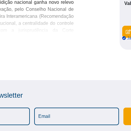
isidição nacional ganha novo relevo
Va
ovação, pelo Conselho Nacional de
leira Interamericana (Recomendação
tucional, a centralidade do controle
om a jurisprudência da Corte
Já
não se limita à aplicação de normas
concretização dos compromissos
iro.
sistema jurídico integrado, no qual
rovenientes do sistema da OIT e
râmetro de validade, interpretação
sletter
issa. Busca organizar, de modo
ernacional dos Direitos Humanos na
ontrole de convencionalidade, normas