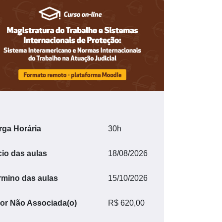
rga Horária
30h
cio das aulas
18/08/2026
rmino das aulas
15/10/2026
lor Não Associada(o)
R$ 620,00