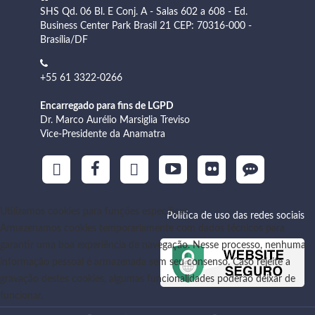
SHS Qd. 06 Bl. E Conj. A - Salas 602 a 608 - Ed.
Business Center Park Brasil 21 CEP: 70316-000 -
Brasília/DF
+55 61 3322-0266
Encarregado para fins de LGPD
Dr. Marco Aurélio Marsiglia Treviso
Vice-Presidente da Anamatra
Utilizamos cookies para funções específicas
Política de uso das redes sociais
Armazenamos cookies temporariamente com dados técnicos para
garantir uma boa experiência de navegação. Nesse processo, nenhuma
informação pessoal é armazenada sem seu consenso. Caso rejeite a
gravação destes cookies, algumas funcionalidades poderão deixar de
funcionar.